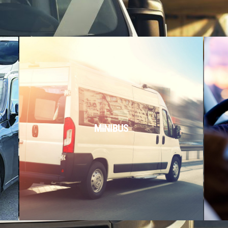
MINIBUS
MINIBUS
Per gruppi più o meno numerosi, con o
senza conducente.